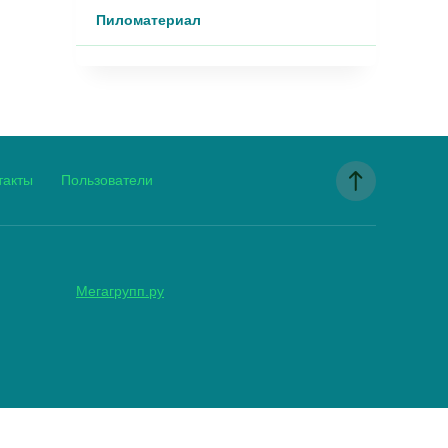
Пиломатериал
такты
Пользователи
Мегагрупп.ру