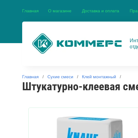
Главная
О магазине
Доставка и оплата
Пра
Инт
отд
Главная
   /   
Сухие смеси
   /   
Клей монтажный
   /   
Штукатурно-клеевая см