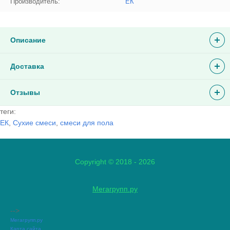
Производитель:
ЕК
Описание
Доставка
Отзывы
теги:
ЕК
,
Сухие смеси
,
смеси для пола
Copyright © 2018 - 2026
Мегагрупп.ру
-->
Мегагрупп.ру
Карта сайта